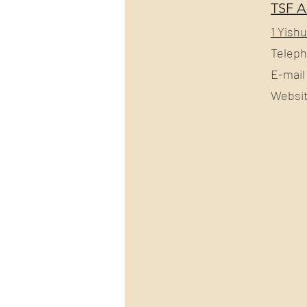
TSF A
1 Yish
Teleph
E-mail
Websit