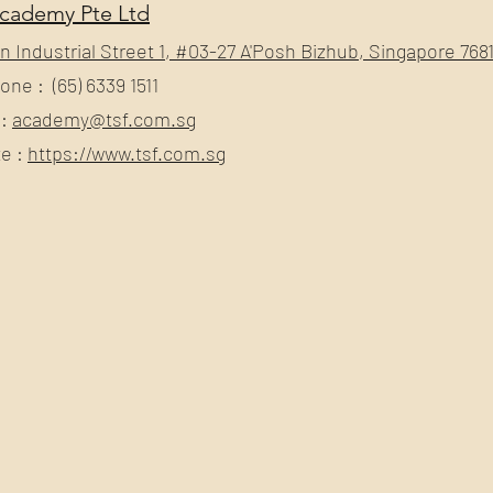
cademy Pte Ltd
un Industrial Street 1, #03-27 A'Posh Bizhub, Singapore 768
one : (65) 6339 1511
 :
academy@tsf.com.sg
e :
https://www.tsf.com.sg